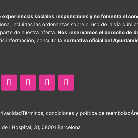
 experiencias sociales responsables y no fomenta el co
a, ​​incluidas las ordenanzas sobre el uso de la vía pública
parte de nuestra oferta.
Nos reservamos el derecho de den
ás información, consulte la
normativa oficial del Ayuntami
F
I
T
W
a
n
i
h
c
s
k
a
e
t
t
t
b
a
o
s
o
g
k
a
o
r
p
privacidad
Términos, condiciones y política de reembolso
Áre
k
a
p
m
 de l'Hospital, 31, 08001 Barcelona