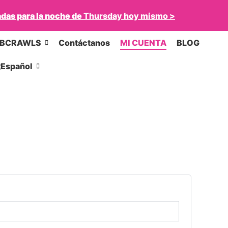
das para la noche de
Thursday
hoy mismo
>
UBCRAWLS
Contáctanos
MI CUENTA
BLOG