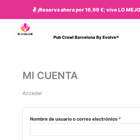
Ir
Obligatorio
Obligato
✌️ ¡Reserva ahora por 16,99 €; vive LO ME
al
contenido
Pub Crawl Barcelona By Evolve®
MI CUENTA
Acceder
Nombre de usuario o correo electrónico
*