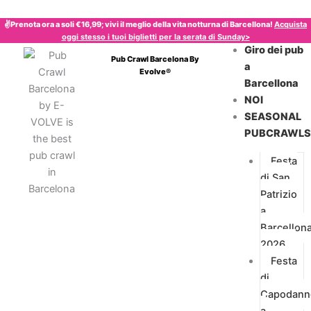
Vai
al
✌️Prenota ora a soli €16,99; vivi il meglio della vita notturna di Barcellona!
Acquista
oggi stesso i tuoi biglietti per la serata di
Sunday
>
contenuto
Giro dei pub
Pub Crawl Barcelona By
a
Evolve®
Barcellona
NOI
SEASONAL
PUBCRAWL
Festa
di San
Patrizio
a
Barcellon
2026
Festa
di
Capodann
a