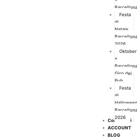
Barcellon
Festa
di
Natale
Barcellon
2026
Oktober
a
Barcellon
Giro dei
Pub
Festa
di
Hallowee
Barcellon
2026
Contattaci
ACCOUNT
BLOG