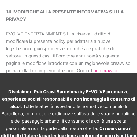
14. MODIFICHE ALLA PRESENTE INFORMATIVA SULLA
PRIVACY
EVOLVE ENTERTAINMENT S.L. si riserva il diritto di
modificare la presente policy per adattarla a nuove
legislazioni o giurisprudenze, nonché alle pratiche del
settore. In questi casi, il Fornitore annuncerà su questa
pagina le modifiche introdotte con un ragionevole preavviso
prima della loro implementazione. Goditi il
pub crawl a
barcellona
Disclaimer
:
Pub Crawl Barcelona by E-VOLVE promuove
esperienze sociali responsabili e non incoraggia il consumo di
alcol
. Tutte le attività rispettano le normative comunali di
Barcellona, comprese le ordinanze sull’uso delle strade pubbliche
e del paesaggio urbano. Il consumo di alcol è una scelta
personale e non fa parte della nostra offerta.
Ci riserviamo il
diritto di rifiutare la partecipazione a coloro che non rispettano