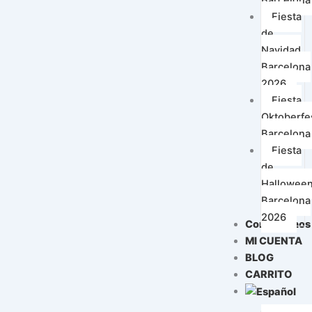
Fiesta
de
Navidad
Barcelona
2026
Fiesta
Oktoberfe
Barcelona
Fiesta
de
Hallowee
Barcelona
2026
Contáctanos
MI CUENTA
BLOG
CARRITO