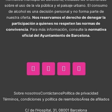
sobre el uso de la vía pública y el paisaje urbano. El consumo
de alcohol es una decisión personal y no forma parte de
nuestra oferta.
Nos reservamos el derecho de denegar la
participación a quienes no respeten las normas de
convivencia
. Para más información, consulte la
normativa
oficial del Ayuntamiento de Barcelona.
F
I
T
W
a
n
i
h
c
s
k
a
e
t
t
t
b
a
o
s
o
g
k
a
o
r
p
Sobre nosotros
Contáctanos
Política de privacidad
k
a
p
Términos, condiciones y política de reembolso
Área de afiliados
m
C/ de l'Hospital, 31, 08001 Barcelona