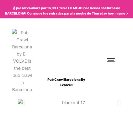
Ir
✌️ ¡Reserva ahora por 16,99 €; vive LO MEJOR de la vida nocturna de
al
BARCELONA!
Consigue tus entradas para la noche de
Thursday
hoy mismo
>
contenido
Pub Crawl Barcelona By
Evolve®