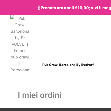
Vai
✌️Prenota ora a soli €16,99; vivi il meg
al
contenuto
Pub Crawl Barcelona By Evolve®
I miei ordini