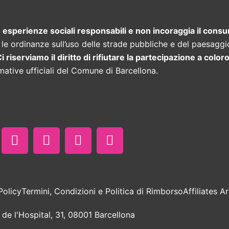
perienze sociali responsabili e non incoraggia il consum
le ordinanze sull’uso delle strade pubbliche e del paesaggi
i riserviamo il diritto di rifiutare la partecipazione a colo
mative ufficiali del Comune di Barcellona.
F
I
T
W
a
n
i
h
c
s
k
a
e
t
t
t
b
a
o
s
o
g
k
a
o
r
p
Policy
Termini, Condizioni e Politica di Rimborso
Affiliates A
k
a
p
m
 de l'Hospital, 31, 08001 Barcellona