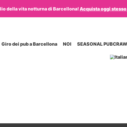
lio della vita notturna di Barcellona!
Acquista oggi stesso i
Giro dei pub a Barcellona
NOI
SEASONAL PUBCRAW