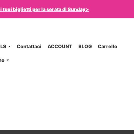
 tuoi biglietti per la serata di
Sunday
>
LS
Contattaci
ACCOUNT
BLOG
Carrello