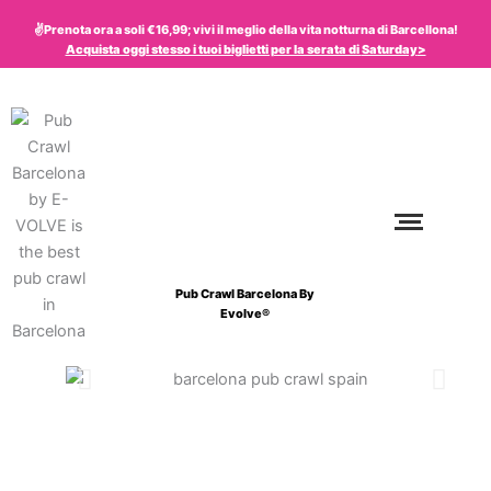
Vai
✌️Prenota ora a soli €16,99; vivi il meglio della vita notturna di Barcellona!
al
Acquista oggi stesso i tuoi biglietti per la serata di
Saturday
>
contenuto
Pub Crawl Barcelona By
Evolve®