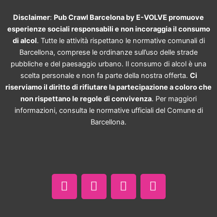
Disclaimer
:
Pub Crawl Barcelona by E-VOLVE promuove
esperienze sociali responsabili e non incoraggia il consumo
di alcol
. Tutte le attività rispettano le normative comunali di
Barcellona, comprese le ordinanze sull’uso delle strade
pubbliche e del paesaggio urbano. Il consumo di alcol è una
scelta personale e non fa parte della nostra offerta.
Ci
riserviamo il diritto di rifiutare la partecipazione a coloro che
non rispettano le regole di convivenza
. Per maggiori
informazioni, consulta le normative ufficiali del Comune di
Barcellona.
F
I
T
W
a
n
i
h
c
s
k
a
e
t
t
t
b
a
o
s