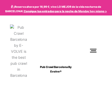
Ir
✌️ ¡Reserva ahora por 16,99 €; vive LO MEJOR de la vida nocturna de
al
BARCELONA!
Consigue tus entradas para la noche de
Monday
hoy mismo
>
contenido
Pub Crawl Barcelona By
Evolve®