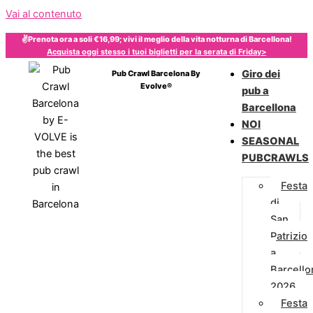
Vai al contenuto
✌️Prenota ora a soli €16,99; vivi il meglio della vita notturna di Barcellona!
Acquista oggi stesso i tuoi biglietti per la serata di
Friday
>
Giro dei
Pub Crawl Barcelona By
Evolve®
pub a
Barcellona
NOI
SEASONAL
PUBCRAWLS
Festa
di
San
Patrizio
a
Barcello
2026
Festa