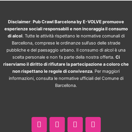
Disclaimer
:
Pub Crawl Barcelona by E-VOLVE promuove
esperienze sociali responsabili e non incoraggia il consumo
di alcol
. Tutte le attività rispettano le normative comunali di
Barcellona, comprese le ordinanze sull’uso delle strade
pubbliche e del paesaggio urbano. Il consumo di alcol è una
scelta personale e non fa parte della nostra offerta.
Ci
riserviamo il diritto di rifiutare la partecipazione a coloro che
non rispettano le regole di convivenza
. Per maggiori
informazioni, consulta le normative ufficiali del Comune di
Barcellona.
F
I
T
W
a
n
i
h
c
s
k
a
e
t
t
t