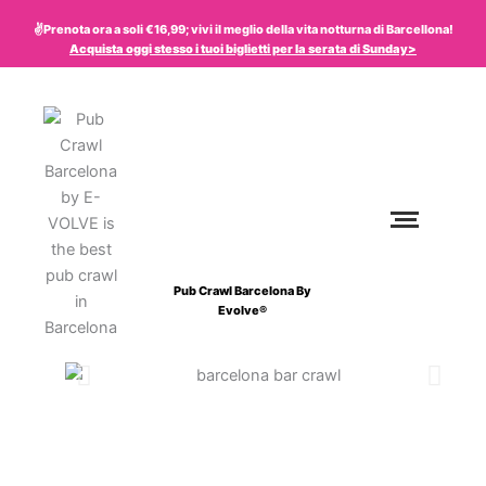
Vai
✌️Prenota ora a soli €16,99; vivi il meglio della vita notturna di Barcellona!
al
Acquista oggi stesso i tuoi biglietti per la serata di
Sunday
>
contenuto
Pub Crawl Barcelona By
Evolve®